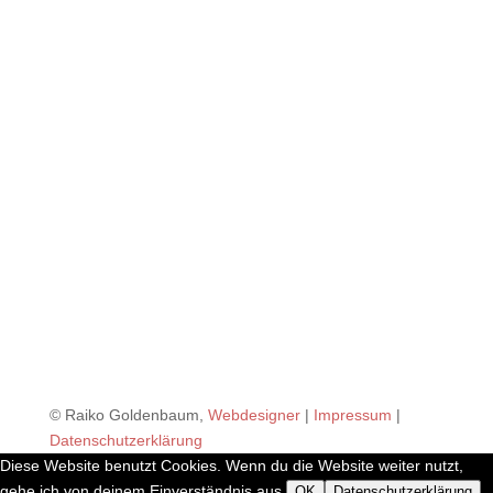
Gern können Sie mich bei Fragen auch telefonisch
kontaktieren. Sie erreichen mich montags bis
donnerstags zwischen 12 und 18 Uhr unter 0176 71 73
10 35. Außerhalb dieser Zeiten nutzen Sie bitte die
Mailbox, ich melde mich zeitnah zurück, garantiert!
Lassen Sie sich jetzt von mir Ihre Website oder Ihren
Online Shop in Stadtlohn erstellen! Ich werde Ihre
Website kurzer Zeit realisieren.
Ihr Webdesigner in Stadtlohn!
Raiko Goldenbaum
© Raiko Goldenbaum,
Webdesigner
|
Impressum
|
Datenschutzerklärung
Diese Website benutzt Cookies. Wenn du die Website weiter nutzt,
gehe ich von deinem Einverständnis aus.
OK
Datenschutzerklärung